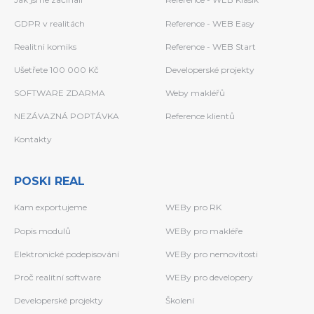
GDPR v realitách
Reference - WEB Easy
Realitni komiks
Reference - WEB Start
Ušetřete 100 000 Kč
Developerské projekty
SOFTWARE ZDARMA
Weby makléřů
NEZÁVAZNÁ POPTÁVKA
Reference klientů
Kontakty
POSKI REAL
Kam exportujeme
WEBy pro RK
Popis modulů
WEBy pro makléře
Elektronické podepisování
WEBy pro nemovitosti
Proč realitní software
WEBy pro developery
Developerské projekty
Školení