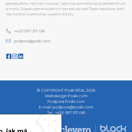
jednoduššího, než nám zavolat, nebo nás kontaktovat prostřednictvím
e-mailu. Disponujeme kvalitními poradci po celé České republice, kteří
Vás navštíví a pomohou vyjasnit dotazy.
+420 597 317 061
podpora@poski.com
© COPYRIGHT Poski REAL 2026
Webdesign Poski.com
Podpora Poski.com
E-mail:
podpora@poski.com
Tel.:
+420 597 317 061
o, jak má