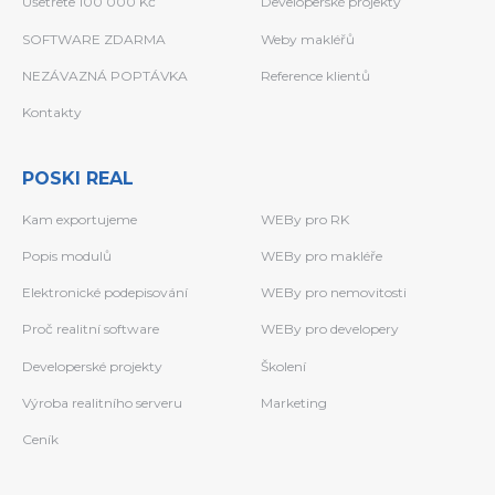
Ušetřete 100 000 Kč
Developerské projekty
SOFTWARE ZDARMA
Weby makléřů
NEZÁVAZNÁ POPTÁVKA
Reference klientů
Kontakty
POSKI REAL
Kam exportujeme
WEBy pro RK
Popis modulů
WEBy pro makléře
Elektronické podepisování
WEBy pro nemovitosti
Proč realitní software
WEBy pro developery
Developerské projekty
Školení
Výroba realitního serveru
Marketing
Ceník