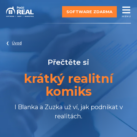
SOFTWARE ZDARMA
MENU
Úvod
Přečtěte si
krátký realitní
komiks
I Blanka a Zuzka už ví, jak podnikat v
realitách.