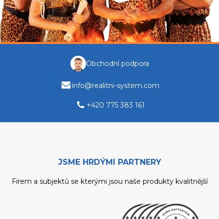
Obchodní podpora
info@realitni-system.com
+420 775 383 161
JSME HRDÝMI PARTNERY
Firem a subjektů se kterými jsou naše produkty kvalitnější