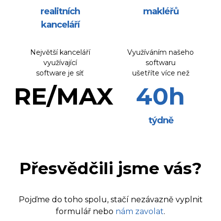
realitních
makléřů
kanceláří
Největší kanceláří
Využíváním našeho
využívající
softwaru
software je síť
ušetříte více než
RE/MAX
40
h
týdně
Přesvědčili jsme vás?
Pojďme do toho spolu, stačí nezávazně vyplnit
formulář nebo
nám zavolat
.