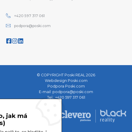
+420 597 317 061
podpora@poski.com
© COPYRIGHT Poski REAL 2026
Webdesign Poski.com
Podpora Poski.com
E-mail:
podpora@poski.com
Tel.:
+420 597 317 061
o, jak má
s)