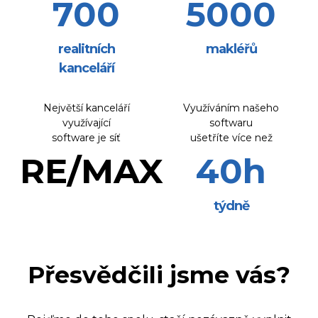
700
5000
realitních
makléřů
kanceláří
Největší kanceláří
Využíváním našeho
využívající
softwaru
software je síť
ušetříte více než
RE/MAX
40
h
týdně
Přesvědčili jsme vás?