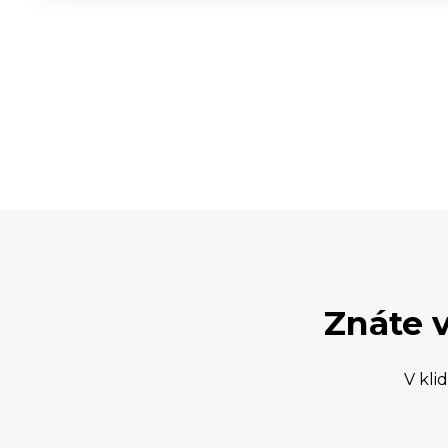
CHCI PODOBNÝ WEB
Znáte 
V kli