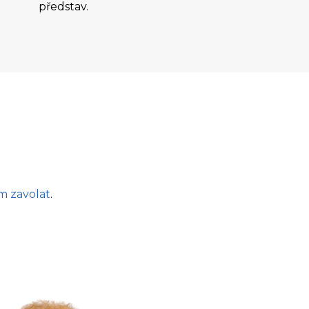
představ.
m zavolat
.