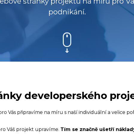
bové stránky projektu na míru pro V
podnikání.
nky developerského proj
o Vás připravíme na míru s naší individuální a velice p
ro Váš projekt upravíme.
Tím se značně ušetří náklad