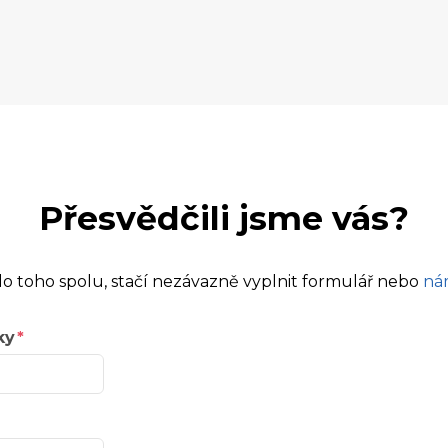
Přesvědčili jsme vás?
o toho spolu, stačí nezávazně vyplnit formulář nebo
ná
ky