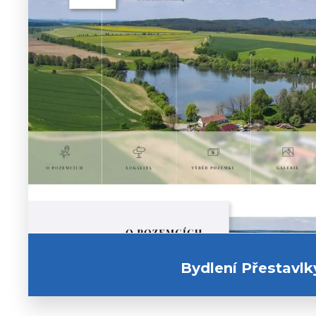
CHCI PODOBNÝ WEB
Bydlení Přestavlk
zobrazit náhled