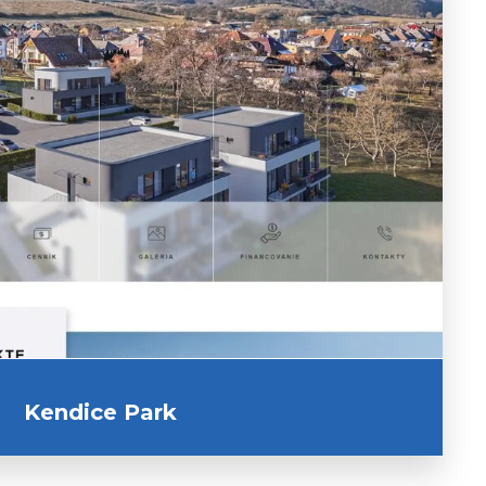
CHCI PODOBNÝ WEB
Kendice Park
zobrazit náhled