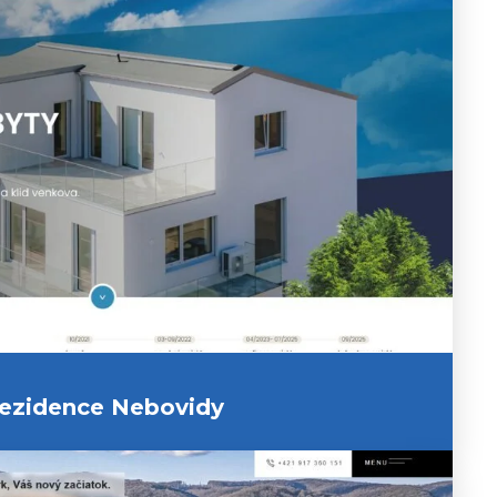
ezidence Nebovidy
zobrazit náhled