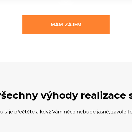
MÁM ZÁJEM
všechny výhody realizace 
du si je přečtěte a když Vám něco nebude jasné, zavolejt