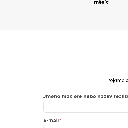
měsíc
.
Pojďme d
Jméno makléře nebo název realit
E-mail