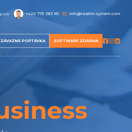
+420 775 383 161
info@realitni-system.com
pora:
EZÁVAZNÁ POPTÁVKA
SOFTWARE ZDARMA
siness