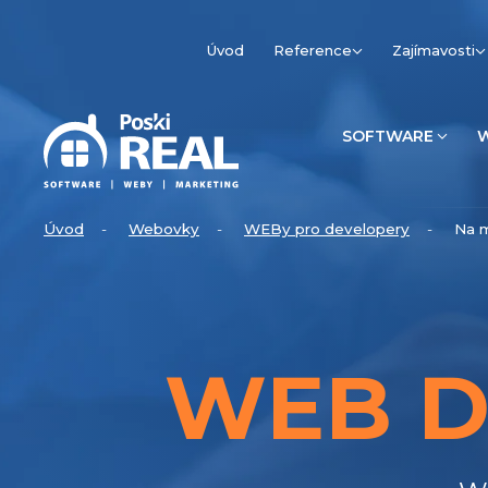
Úvod
Reference
Zajímavosti
SOFTWARE
Úvod
Webovky
WEBy pro developery
Na m
WEB D