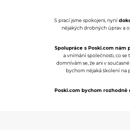
S prací jsme spokojeni, nyní
doko
nějakých drobných úprav a opr
Spolupráce s Poski.com nám př
a vnímání společnosti, co se
domnívám se, že ani v současné 
bychom nějaká školení na p
Poski.com bychom rozhodně do