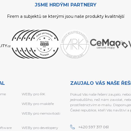
JSME HRDÝMI PARTNERY
Firem a subjektů se kterými jsou naše produkty kvalitnější
AL
ZAUJALO VÁS NAŠE ŘEŠ
eme
WEBy pro RK
Pokud Vás naše řešení zaujalo, nebo
jednoduššího, než nám zavolat, neb
WEBy pro makléře
prostřednictvím e-mailu. Disponujem
České republice, kteří Vás navštíví 
WEBy pro nemovitosti
+420 597 317 061
software
WEBy pro developery