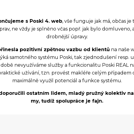
nčujeme s Poski 4. web
, vše funguje jak má, občas je
av, ne vždy je splněno včas popř. jak bylo domluveno, a
drobnější úpravy.
inesla pozitivní zpětnou vazbu od klientů
na naše w
 týká samotného systému Poski, tak zjednodušení resp. 
době nevyužíváme služby a funkcionalitu Poski REAL napln
raktické užívání, tzn. provést makléře celým případem 
maximálně využil potenciál a funkce systému.
poručili ostatním lidem, mladý pružný kolektiv n
my, tudíž spolupráce je fajn.