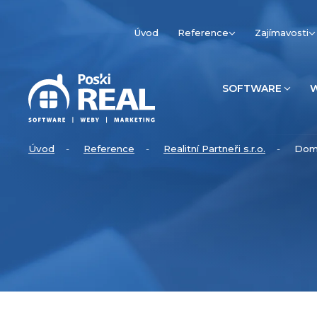
Úvod
Reference
Zajímavosti
SOFTWARE
Úvod
Reference
Realitní Partneři s.r.o.
Dom