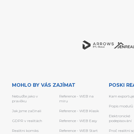
MOHLO BY VÁS ZAJÍMAT
POSKI RE
Nebuďte jako v
Reference - WEB na
Kam exportuj
pravěku
míru
Popis modulů
Jak jsme začínali
Reference - WEB Klasik
Elektronické
GDPR v realitách
Reference - WEB Easy
podepisování
Realitni komiks
Reference - WEB Start
Proč realitní 