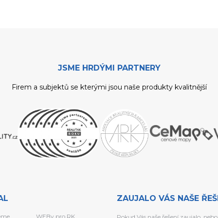
JSME HRDÝMI PARTNERY
Firem a subjektů se kterými jsou naše produkty kvalitnější
AL
ZAUJALO VÁS NAŠE ŘEŠ
eme
WEBy pro RK
Pokud Vás naše řešení zaujalo, nebo