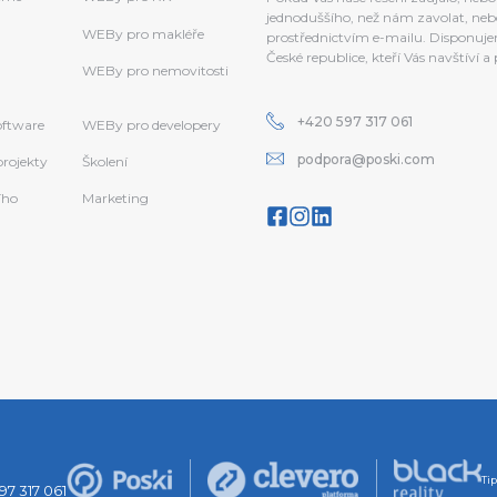
jednoduššího, než nám zavolat, neb
WEBy pro makléře
prostřednictvím e-mailu. Disponujem
České republice, kteří Vás navštíví 
WEBy pro nemovitosti
+420 597 317 061
software
WEBy pro developery
podpora@poski.com
projekty
Školení
ího
Marketing
Ti
97 317 061