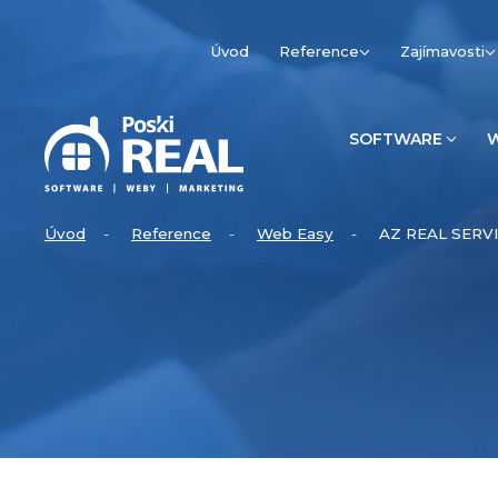
Úvod
Reference
Zajímavosti
SOFTWARE
Úvod
Reference
Web Easy
AZ REAL SERVIS