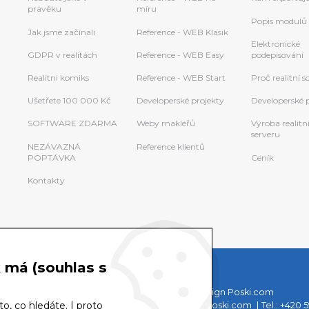
pravěku
míru
Popis modulů
Jak jsme začínali
Reference - WEB Klasik
Elektronické
GDPR v realitách
Reference - WEB Easy
podepisování
Realitni komiks
Reference - WEB Start
Proč realitní 
Ušetřete 100 000 Kč
Developerské projekty
Developerské 
SOFTWARE ZDARMA
Weby makléřů
Výroba realitn
serveru
NEZÁVAZNÁ
Reference klientů
POPTÁVKA
Ceník
Kontakty
k má (souhlas s
© COPYRIGHT Poski REAL 2026
Webdesign Poski.com
o, co hledáte. I proto
Podpora Poski.com
E-mail:
podpora@poski.com
Tel.:
+420 5