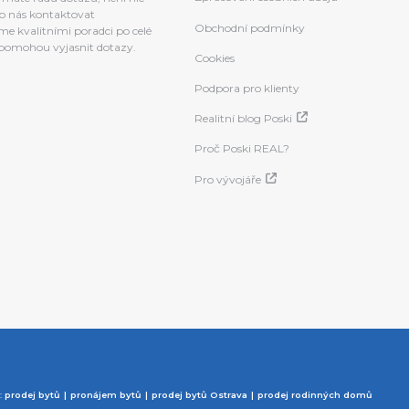
o nás kontaktovat
Obchodní podmínky
e kvalitními poradci po celé
a pomohou vyjasnit dotazy.
Cookies
Podpora pro klienty
Realitní blog Poski
Proč Poski REAL?
Pro vývojáře
p:
prodej bytů
pronájem bytů
prodej bytů Ostrava
prodej rodinných domů