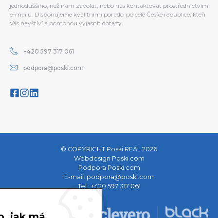
jednoduššího, než nám zavolat, nebo nás kontaktovat prostřednictvím
e-mailu. Disponujeme kvalitními poradci po celé České republice, kteří
Vás navštíví a pomohou vyjasnit dotazy.
+420 597 317 061
podpora@poski.com
© COPYRIGHT Poski REAL 2026
Webdesign Poski.com
Podpora Poski.com
E-mail:
podpora@poski.com
Tel.:
+420 597 317 061
o, jak má