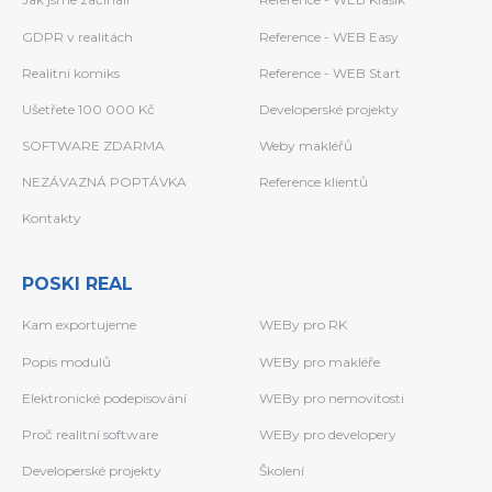
GDPR v realitách
Reference - WEB Easy
Realitni komiks
Reference - WEB Start
Ušetřete 100 000 Kč
Developerské projekty
SOFTWARE ZDARMA
Weby makléřů
NEZÁVAZNÁ POPTÁVKA
Reference klientů
Kontakty
POSKI REAL
Kam exportujeme
WEBy pro RK
Popis modulů
WEBy pro makléře
Elektronické podepisování
WEBy pro nemovitosti
Proč realitní software
WEBy pro developery
Developerské projekty
Školení