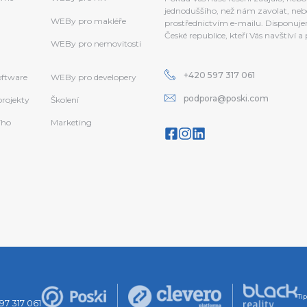
jednoduššího, než nám zavolat, neb
WEBy pro makléře
prostřednictvím e-mailu. Disponujem
České republice, kteří Vás navštíví 
WEBy pro nemovitosti
+420 597 317 061
software
WEBy pro developery
podpora@poski.com
projekty
Školení
ího
Marketing
Ti
97 317 061