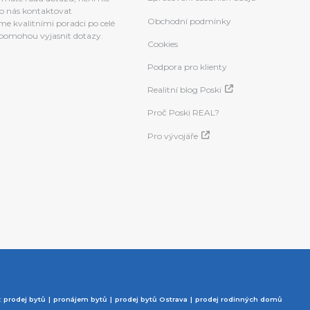
o nás kontaktovat
Obchodní podmínky
e kvalitními poradci po celé
a pomohou vyjasnit dotazy.
Cookies
Podpora pro klienty
Realitní blog Poski
Proč Poski REAL?
Pro vývojáře
p:
prodej bytů
pronájem bytů
prodej bytů Ostrava
prodej rodinných domů