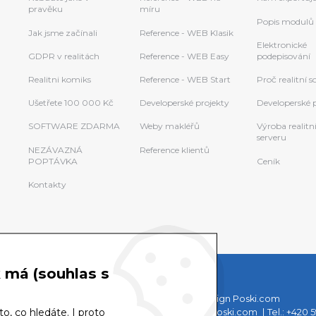
pravěku
míru
Popis modulů
Jak jsme začínali
Reference - WEB Klasik
Elektronické
GDPR v realitách
Reference - WEB Easy
podepisování
Realitni komiks
Reference - WEB Start
Proč realitní 
Ušetřete 100 000 Kč
Developerské projekty
Developerské 
SOFTWARE ZDARMA
Weby makléřů
Výroba realitn
serveru
NEZÁVAZNÁ
Reference klientů
POPTÁVKA
Ceník
Kontakty
k má (souhlas s
© COPYRIGHT Poski REAL 2026
Webdesign Poski.com
o, co hledáte. I proto
Podpora Poski.com
E-mail:
podpora@poski.com
Tel.:
+420 5