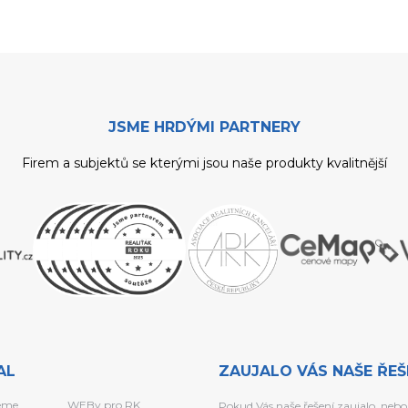
JSME HRDÝMI PARTNERY
Firem a subjektů se kterými jsou naše produkty kvalitnější
AL
ZAUJALO VÁS NAŠE ŘEŠ
eme
WEBy pro RK
Pokud Vás naše řešení zaujalo, nebo