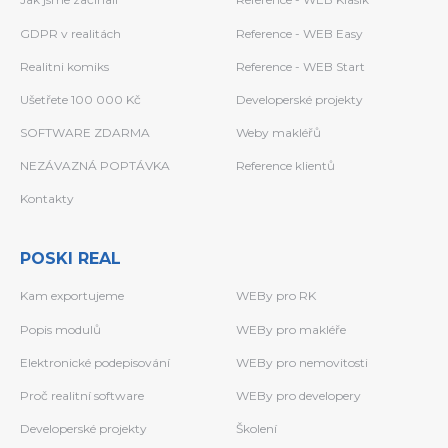
GDPR v realitách
Reference - WEB Easy
Realitni komiks
Reference - WEB Start
Ušetřete 100 000 Kč
Developerské projekty
SOFTWARE ZDARMA
Weby makléřů
NEZÁVAZNÁ POPTÁVKA
Reference klientů
Kontakty
POSKI REAL
Kam exportujeme
WEBy pro RK
Popis modulů
WEBy pro makléře
Elektronické podepisování
WEBy pro nemovitosti
Proč realitní software
WEBy pro developery
Developerské projekty
Školení