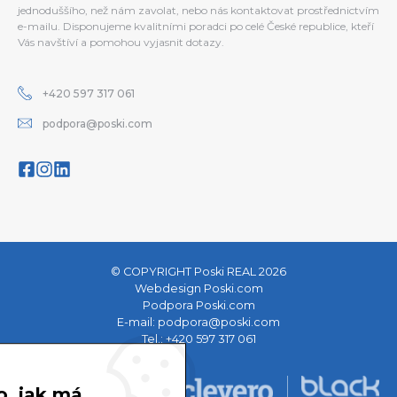
jednoduššího, než nám zavolat, nebo nás kontaktovat prostřednictvím
e-mailu. Disponujeme kvalitními poradci po celé České republice, kteří
Vás navštíví a pomohou vyjasnit dotazy.
+420 597 317 061
podpora@poski.com
© COPYRIGHT Poski REAL 2026
Webdesign Poski.com
Podpora Poski.com
E-mail:
podpora@poski.com
Tel.:
+420 597 317 061
o, jak má