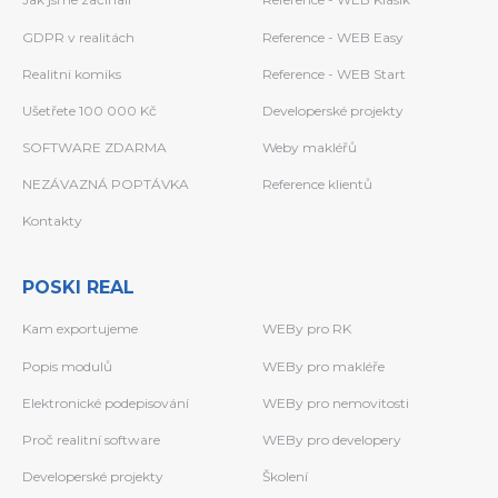
GDPR v realitách
Reference - WEB Easy
Realitni komiks
Reference - WEB Start
Ušetřete 100 000 Kč
Developerské projekty
SOFTWARE ZDARMA
Weby makléřů
NEZÁVAZNÁ POPTÁVKA
Reference klientů
Kontakty
POSKI REAL
Kam exportujeme
WEBy pro RK
Popis modulů
WEBy pro makléře
Elektronické podepisování
WEBy pro nemovitosti
Proč realitní software
WEBy pro developery
Developerské projekty
Školení