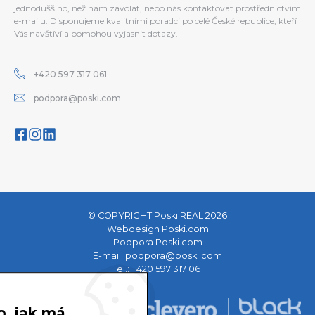
jednoduššího, než nám zavolat, nebo nás kontaktovat prostřednictvím
e-mailu. Disponujeme kvalitními poradci po celé České republice, kteří
Vás navštíví a pomohou vyjasnit dotazy.
+420 597 317 061
podpora@poski.com
© COPYRIGHT Poski REAL 2026
Webdesign Poski.com
Podpora Poski.com
E-mail:
podpora@poski.com
Tel.:
+420 597 317 061
o, jak má