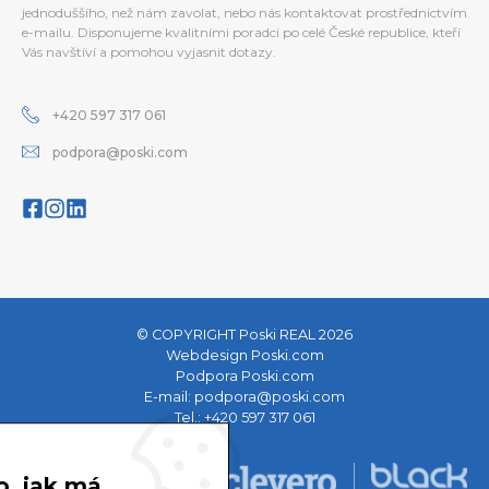
jednoduššího, než nám zavolat, nebo nás kontaktovat prostřednictvím
e-mailu. Disponujeme kvalitními poradci po celé České republice, kteří
Vás navštíví a pomohou vyjasnit dotazy.
+420 597 317 061
podpora@poski.com
© COPYRIGHT Poski REAL 2026
Webdesign Poski.com
Podpora Poski.com
E-mail:
podpora@poski.com
Tel.:
+420 597 317 061
o, jak má