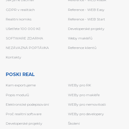
GDPR v realitách
Reference - WEB Easy
Realitni komiks
Reference - WEB Start
Ušetřete 100 000 Kč
Developerské projekty
SOFTWARE ZDARMA
Weby makléřů
NEZÁVAZNÁ POPTÁVKA
Reference klientů
Kontakty
POSKI REAL
Kam exportujeme
WEBy pro RK
Popis modulů
WEBy pro makléře
Elektronické podepisování
WEBy pro nemovitosti
Proč realitní software
WEBy pro developery
Developerské projekty
Školení