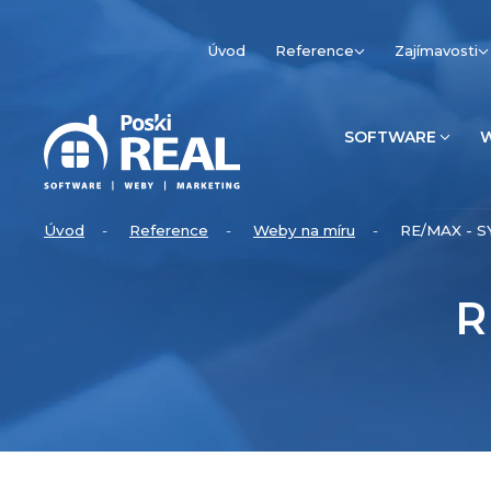
Úvod
Reference
Zajímavosti
SOFTWARE
Úvod
Reference
Weby na míru
RE/MAX - 
R