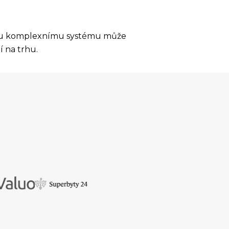
ašemu komplexnímu systému může
 na trhu.