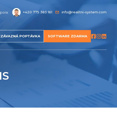
+420 775 383 161
info@realitni-system.com
pora:
EZÁVAZNÁ POPTÁVKA
SOFTWARE ZDARMA
IS