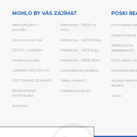
MOHLO BY VÁS ZAJÍMAT
POSKI RE
Nebuďte jako v
Reference - WEB na
Kam exportuj
pravěku
míru
Popis modulů
Jak jsme začínali
Reference - WEB Klasik
Elektronické
GDPR v realitách
Reference - WEB Easy
podepisování
Realitni komiks
Reference - WEB Start
Proč realitní 
Ušetřete 100 000 Kč
Developerské projekty
Developerské 
SOFTWARE ZDARMA
Weby makléřů
Výroba realitn
serveru
NEZÁVAZNÁ
Reference klientů
POPTÁVKA
Ceník
Kontakty