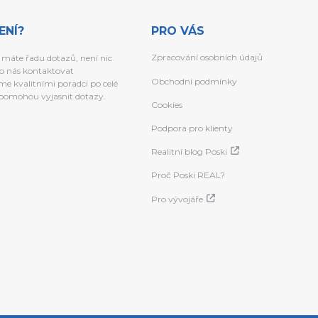
ENÍ?
PRO VÁS
Zpracování osobních údajů
 máte řadu dotazů, není nic
o nás kontaktovat
Obchodní podmínky
e kvalitními poradci po celé
a pomohou vyjasnit dotazy.
Cookies
Podpora pro klienty
Realitní blog Poski
Proč Poski REAL?
Pro vývojáře