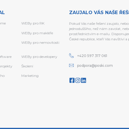
AL
ZAUJALO VÁS NAŠE ŘEŠ
eme
WEBy pro RK
Pokud Vás naše řešení zaujalo, nebo
jednoduššího, než nám zavolat, neb
WEBy pro makléře
prostřednictvím e-mailu. Disponujem
České republice, kteří Vás navštíví 
WEBy pro nemovitosti
+420 597 317 061
software
WEBy pro developery
podpora@poski.com
projekty
Školení
ího
Marketing